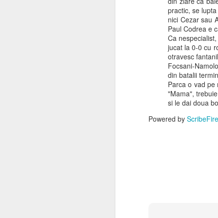
din ziare ca bai
practic, se lupta
"Prescribed
for the treatment of
nici Cezar sau A
safe to consume and are highly a
Specifications:
Paul Codrea e ca
Ca nespecialist
AVAILABLE IN :
jucat la 0-0 cu r
EACH CARTON CONTAINS BLIST
otravesc fantanil
Focsani-Namoloa
Composition :
din batalii termi
Each film coated tablet contains 
Parca o vad pe m
Artemether
"Mama", trebuie c
Lumefantrine
si le dai doua b
Excipients
Powered by
ScribeFir
"
Am avut cu noi aceste pas
zonelor cu risc mare pen
aceste pastile. Insa sim
Daca aveti nevoie de ace
cosmin.pasnicu@gmail
raluca.pasnicu@gmail.
Va doresc calatorii ave