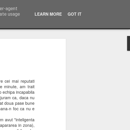
ser-agent
LEARN MORE
GOT IT
rate usage
ne ca avem urmatoarele
trarea acestor pastile;
 cei mai reputati
de minute, am trait
o echipa incapabila
 juram ca, daca nu
rea acestor pastile
 dat doua pase bune
mana-n foc ca nu e
m avut "inteligenta
 apararea in zona),