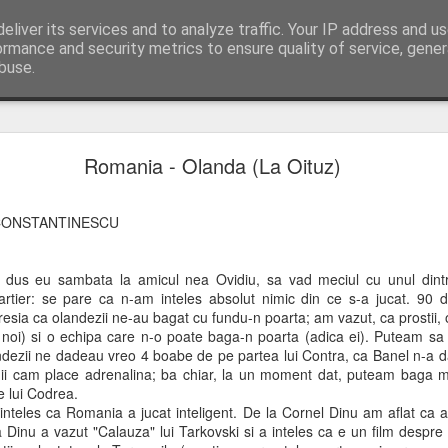
eliver its services and to analyze traffic. Your IP address and u
tru 6 luni prin Africa, Asia si Pacific. Asa...
ormance and security metrics to ensure quality of service, gene
buse.
ide
Pastile Anti Malarie Lariam si Malarone
Romania - Olanda (La Oituz)
ors si nu vom mai avea nevoie de pastile anti-malarie, va pot spu
e:
S CONSTANTINESCU
are 1 pastila pe zi; recomand citirea prospectului inainte de adminis
us eu sambata la amicul nea Ovidiu, sa vad meciul cu unul dintre
ria
 cartier: se pare ca n-am inteles absolut nimic din ce s-a jucat. 90 
sia ca olandezii ne-au bagat cu fundu-n poarta; am vazut, ca prostii, 
tilizat in profilaxia malariei, expira 01/2016
 noi) si o echipa care n-o poate baga-n poarta (adica ei). Puteam sa
stila pe saptamana; recomand citirea prospectului inainte de administra
landezii ne dadeau vreo 4 boabe de pe partea lui Contra, ca Banel n-a
ria
 ii cam place adrenalina; ba chiar, la un moment dat, puteam baga 
e lui Codrea.
e, utilizat in tratamentul malariei, expira 06/2016
nteles ca Romania a jucat inteligent. De la Cornel Dinu am aflat ca a
mbia
 Dinu a vazut "Calauza" lui Tarkovski si a inteles ca e un film despre