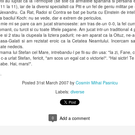
etii au luptat ca la Termopile (se stie ca armatele spartana si persana 
 11 la 11), iar de la diversi specialisti ca Piti e un fel de geniu militar pe 
 malaria caused by all forms of PLASMODIUM, these tablets are widely used in hospitals and c
lexandru. Ca Rat, Radoi si Contra se bat pe burta cu Einstein de inteli
ppreciated among our clients for their effectiveness and purity.
 bacilul Koch: nu se vede, dar e extrem de periculos.
, mie mi se pare ca am jucat stramoseste: am tras de-un 0-0, la fel cu
omanii, cu turcii si cu toate liftele pagane. Am jucat intr-un traditional 4
ERS OF 2 X 8 TABLETS & 3 X 8 TABLETS.
e si 2 stau la ciupeala la liziera padurii; ne-am aparat ca la Oituz, ne-a
sa-Galati si am rezistat eroic ca la Cetatea Neamtului. Incercam sa
nate nedecis.
:
ama lui Stefan cel Mare, intrebandu-l pe fii-su din usa: "Ia zi, Fane, ce
20 mg
-a urlat Stefan, fericit, "am scos un egal cat o victorie!". "Hai sictir! T
120 mg
oabe. Hai, mars!".
Q.S
e
.
Posted
31st March 2007
by
Cosmin Mihai Pasnicu
tile pentru intreaga perioada a calatoriei noastre - 6 luni - pentru a fi 
tru malaria. Am evaluat situatia de la tara la tara si am decis pana la 
Labels:
diverse
plu fapt ca aveam aceste pastile la noi ne dadea un confort psihic foar
ste pastile si sunteti interesat, va rog sa ne scrieti pe adresele:
.com
0
Add a comment
com
nturoase si frumoase!