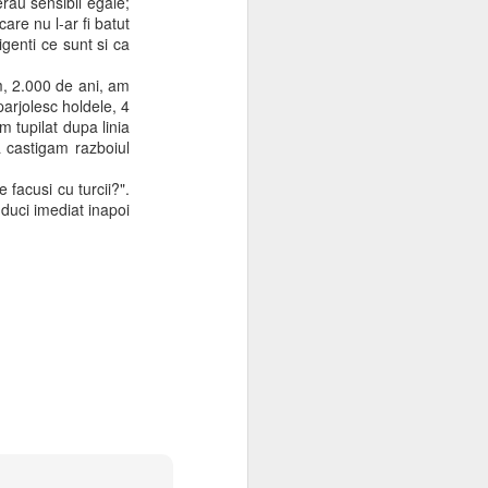
erau sensibil egale;
care nu l-ar fi batut
linics. These
Lonart Tablets
are
genti ce sunt si ca
m, 2.000 de ani, am
 parjolesc holdele, 4
m tupilat dupa linia
 castigam razboiul
 facusi cu turcii?".
e duci imediat inapoi
pregatiti in cazul
urma sa nu utilizam
te important.