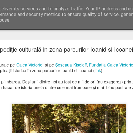
eliver its services and to analyze traffic. Your IP address and u
tru 6 luni prin Africa, Asia si Pacific. Asa...
ormance and security metrics to ensure quality of service, gene
buse.
ide
Pastile Anti Malarie Lariam si Malarone
pediţie culturală in zona parcurilor Ioanid si Icoanei
ors si nu vom mai avea nevoie de pastile anti-malarie, va pot spu
e:
lturale pe
Calea Victoriei
si pe
Şoseaua Kiseleff
,
Fundaţia Calea Victorie
licaţii istorice în zona parcurilor Ioanid si Icoanei (
link
).
are 1 pastila pe zi; recomand citirea prospectului inainte de adminis
limbarea. Deşi unii dintre noi au fost de mii de ori (nu exagerez) pri
ria
 habar de istoria uneia dintre cele mai frumoase şi mai bine păstrate 
tilizat in profilaxia malariei, expira 01/2016
stila pe saptamana; recomand citirea prospectului inainte de administra
ria
e, utilizat in tratamentul malariei, expira 06/2016
mbia